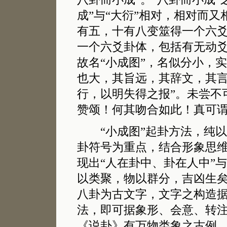
成”与“大衍”相对，相对而又
有五，十有八变筮得一个六爻
一个六爻卦体，包括有无动
故名“小成图”，名似分小，
也大，其旨远，其辞文，其
行，以明失得之报”。未尝不
赞颂！何其吻合如此！真可
“小成图”起卦方法，纯以
卦符号为重点，结合形象思
现出“人在卦中、卦在人中”与
以类聚，物以群分，吉凶生矣
八卦为古文字，文字之构造
法，即可据象形、会意、转
《说卦》有万物类象之古例