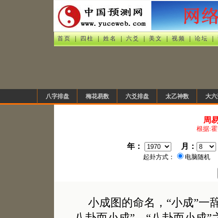
首页
|
四柱
|
姓名
|
六爻
|
美文
|
视频
|
论坛
|
八字排盘
梅花易数
六爻排盘
太乙神数
大六
周
根据:
年：
月：
起卦方式：
电脑随机
小成图的命名，“小成”一辞
八卦而小成”。“八卦而小成”